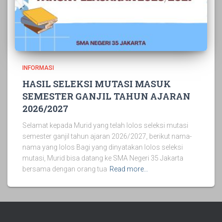
INFORMASI
HASIL SELEKSI MUTASI MASUK
SEMESTER GANJIL TAHUN AJARAN
2026/2027
Selamat kepada Murid yang telah lolos seleksi mutasi
semester ganjil tahun ajaran 2026/2027, berikut nama-
nama yang lolos Bagi yang dinyatakan lolos seleksi
mutasi, Murid bisa datang ke SMA Negeri 35 Jakarta
bersama dengan orang tua
Read more…