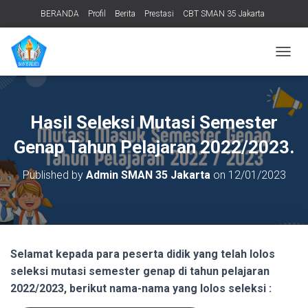
BERANDA
Profil
Berita
Prestasi
CBT SMAN 35 Jakarta
PERPUSTAKAAN
ADIWIYATA
TENTANG KAMI
Informasi Publik
T
O
G
G
L
Hasil Seleksi Mutasi Semester
E
N
Genap Tahun Pelajaran 2022/2023.
A
V
Published by
Admin SMAN 35 Jakarta
on
12/01/2023
I
G
A
T
I
O
Selamat kepada para peserta didik yang telah lolos
N
seleksi mutasi semester genap di tahun pelajaran
2022/2023, berikut nama-nama yang lolos seleksi :