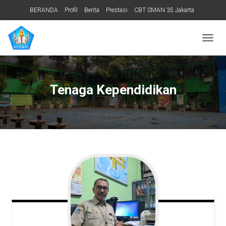
BERANDA
Profil
Berita
Prestasi
CBT SMAN 35 Jakarta
PERPUSTAKAAN
ADIWIYATA
TENTANG KAMI
Informasi Publik
T
O
G
G
L
Tenaga Kependidikan
E
N
A
V
I
G
A
T
I
O
N