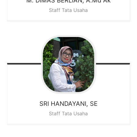
M. DIMAS BERLIAN, A.Md Ak
Staff Tata Usaha
SRI HANDAYANI, SE
Staff Tata Usaha