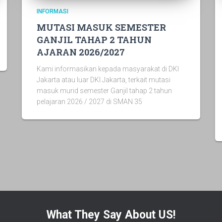
INFORMASI
MUTASI MASUK SEMESTER
GANJIL TAHAP 2 TAHUN
AJARAN 2026/2027
Kami informasikan kepada masyarakat di DKI
Jakarta atau luar DKI Jakarta, terkait mutasi
masuk murid semester Ganjil tahap 2 tahun
pelajaran 2026 / 2027 di SMAN 35
What They Say About US!