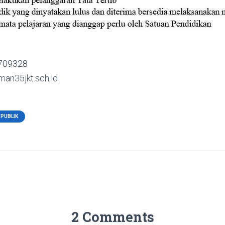
5709328
man35jkt.sch.id
 PUBLIK
2 Comments