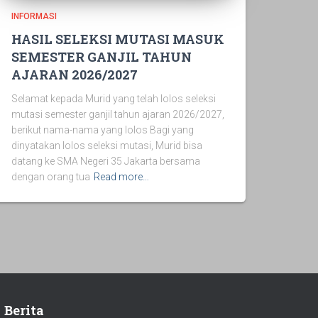
INFORMASI
HASIL SELEKSI MUTASI MASUK
SEMESTER GANJIL TAHUN
AJARAN 2026/2027
Selamat kepada Murid yang telah lolos seleksi
mutasi semester ganjil tahun ajaran 2026/2027,
berikut nama-nama yang lolos Bagi yang
dinyatakan lolos seleksi mutasi, Murid bisa
datang ke SMA Negeri 35 Jakarta bersama
dengan orang tua
Read more…
Berita