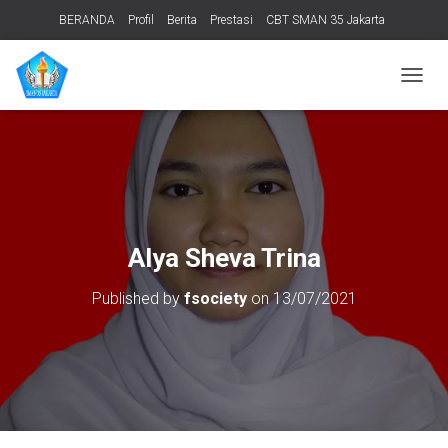
BERANDA
Profil
Berita
Prestasi
CBT SMAN 35 Jakarta
PERPUSTAKAAN
ADIWIYATA
TENTANG KAMI
Informasi Publik
T
O
G
G
L
E
N
A
V
Alya Sheva Trina
I
G
Published by
fsociety
on
13/07/2021
A
T
I
O
N