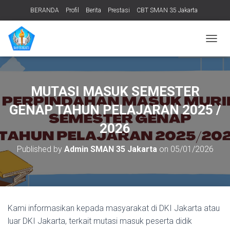
BERANDA
Profil
Berita
Prestasi
CBT SMAN 35 Jakarta
PERPUSTAKAAN
ADIWIYATA
TENTANG KAMI
Informasi Publik
T
O
G
G
L
MUTASI MASUK SEMESTER
E
N
GENAP TAHUN PELAJARAN 2025 /
A
V
2026
I
G
Published by
Admin SMAN 35 Jakarta
on
05/01/2026
A
T
I
O
N
Kami informasikan kepada masyarakat di DKI Jakarta atau
luar DKI Jakarta, terkait mutasi masuk peserta didik