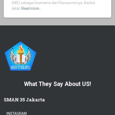
(NIS) sebagai Username dan Password-nya. Berikut
detail
Read more…
What They Say About US!
SMAN 35 Jakarta
INSTAGRAM