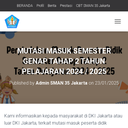
BERANDA
Profil
Berita
Prestasi
CBT SMAN 35 Jakarta
PERPUSTAKAAN
ADIWIYATA
TENTANG KAMI
Informasi Publik
T
O
G
G
L
MUTASI MASUK SEMESTER
E
N
GENAP TAHAP 2 TAHUN
A
V
PELAJARAN 2024 / 2025
I
G
Published by
Admin SMAN 35 Jakarta
on
23/01/2025
A
T
I
O
N
Kami informasikan kepada masyarakat di DKI Jakarta atau
luar DKI Jakarta, terkait mutasi masuk peserta didik