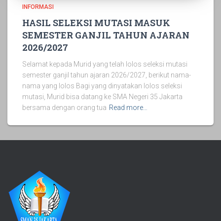
INFORMASI
HASIL SELEKSI MUTASI MASUK
SEMESTER GANJIL TAHUN AJARAN
2026/2027
Selamat kepada Murid yang telah lolos seleksi mutasi
semester ganjil tahun ajaran 2026/2027, berikut nama-
nama yang lolos Bagi yang dinyatakan lolos seleksi
mutasi, Murid bisa datang ke SMA Negeri 35 Jakarta
bersama dengan orang tua
Read more…