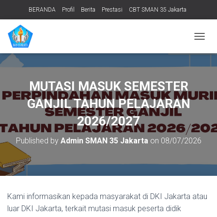
BERANDA
Profil
Berita
Prestasi
CBT SMAN 35 Jakarta
PERPUSTAKAAN
ADIWIYATA
TENTANG KAMI
Informasi Publik
T
O
G
G
L
MUTASI MASUK SEMESTER
E
N
GANJIL TAHUN PELAJARAN
A
V
2026/2027
I
G
Published by
Admin SMAN 35 Jakarta
on
08/07/2026
A
T
I
O
N
Kami informasikan kepada masyarakat di DKI Jakarta atau
luar DKI Jakarta, terkait mutasi masuk peserta didik