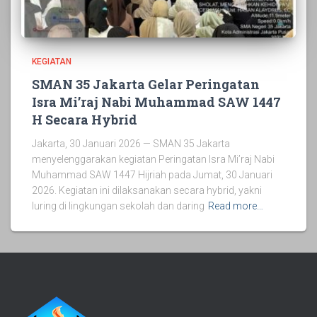
KEGIATAN
SMAN 35 Jakarta Gelar Peringatan
Isra Mi’raj Nabi Muhammad SAW 1447
H Secara Hybrid
Jakarta, 30 Januari 2026 — SMAN 35 Jakarta
menyelenggarakan kegiatan Peringatan Isra Mi’raj Nabi
Muhammad SAW 1447 Hijriah pada Jumat, 30 Januari
2026. Kegiatan ini dilaksanakan secara hybrid, yakni
luring di lingkungan sekolah dan daring
Read more…