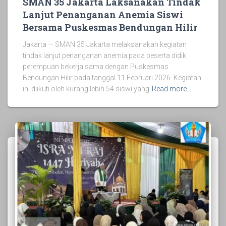
SMAN 35 Jakarta Laksanakan Tindak
Lanjut Penanganan Anemia Siswi
Bersama Puskesmas Bendungan Hilir
Jakarta — SMAN 35 Jakarta melaksanakan kegiatan
tindak lanjut penanganan anemia pada peserta didik
perempuan bekerja sama dengan Puskesmas
Bendungan Hilir pada tanggal 11 Februari 2026. Kegiatan
ini diikuti oleh kurang lebih 54 siswi yang
Read more…