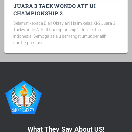
JUARA 3 TAEKWONDO ATF UI
CHAMPIONSHIP 2
Selamat kepada Dian Oktaviani Halim kelas XI-2 Juara 3
Taekwondo ATF UI Championship 2 Universitas
Indonesia. Semoga selalu semangat untuk berlatih
dan berprestasi
What They Say About US!