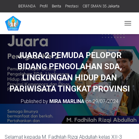
BERANDA
Profil
Berita
Prestasi
CBT SMAN 35 Jakarta
PERPUSTAKAAN
ADIWIYATA
TENTANG KAMI
Informasi Publik
T
O
G
G
L
JUARA 2 PEMUDA PELOPOR
E
N
BIDANG PENGOLAHAN SDA,
A
V
LINGKUNGAN HIDUP DAN
I
PARIWISATA TINGKAT PROVINSI
G
A
T
Published by
MIRA MARLINA
on
29/07/2024
I
O
N
Selamat kepada M. Fadhilah Rizqi Abdullah kelas XII-3