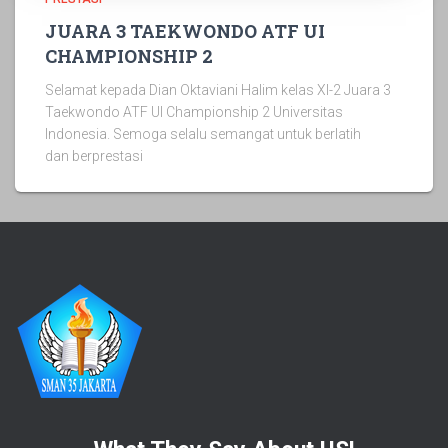
JUARA 3 TAEKWONDO ATF UI
CHAMPIONSHIP 2
Selamat kepada Dian Oktaviani Halim kelas XI-2 Juara 3
Taekwondo ATF UI Championship 2 Universitas
Indonesia. Semoga selalu semangat untuk berlatih
dan berprestasi