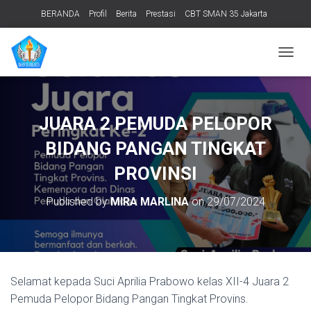
BERANDA
Profil
Berita
Prestasi
CBT SMAN 35 Jakarta
PERPUSTAKAAN
ADIWIYATA
TENTANG KAMI
Informasi Publik
T
O
G
G
L
JUARA 2 PEMUDA PELOPOR
E
N
BIDANG PANGAN TINGKAT
A
V
PROVINSI
I
G
Published by
MIRA MARLINA
on
29/07/2024
A
T
I
O
N
Selamat kepada Suci Aprilia Prabowo kelas XII-4 Juara 2
Pemuda Pelopor Bidang Pangan Tingkat Provins.