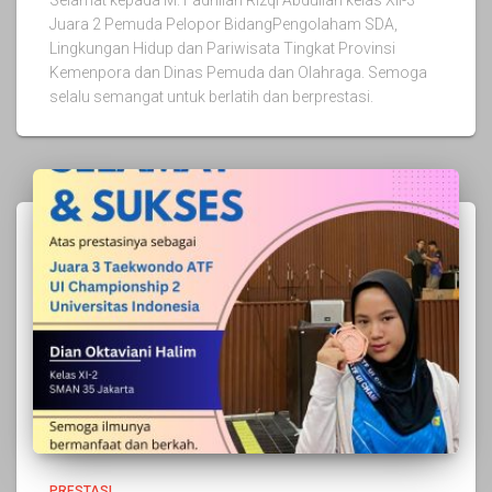
Selamat kepada M. Fadhilah Rizqi Abdullah kelas XII-3
Juara 2 Pemuda Pelopor BidangPengolaham SDA,
Lingkungan Hidup dan Pariwisata Tingkat Provinsi
Kemenpora dan Dinas Pemuda dan Olahraga. Semoga
selalu semangat untuk berlatih dan berprestasi.
PRESTASI