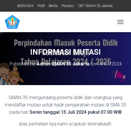
BERANDA
Profil
Berita
Prestasi
CBT SMAN 35 Jakarta
PERPUSTAKAAN
ADIWIYATA
TENTANG KAMI
Informasi Publik
T
O
G
G
L
INFORMASI MUTASI
E
N
Published by
Admin SMAN 35 Jakarta
on
14/07/2024
A
V
I
G
A
T
SMAN 35 mengundang peserta didik dan orangtua yang
I
O
mendaftar mutasi untuk hadir pengarahan mutasi di SMA 35
N
pada hari
Senin tanggal 15 Juli 2024
pukul 07.00 WIB
atas perhatian nya kami ucapkan terimakasih.