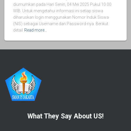
diumumkan pada Hari Senin, 04 Mei 2025 Pukul 10.00
WIB. Untuk mengetahui informasi ini setiap siswa
diharuskan login menggunakan Nomor Induk Siswa
(NIS) sebagai Username dan Password-nya. Berikut
detail
Read more…
What They Say About US!