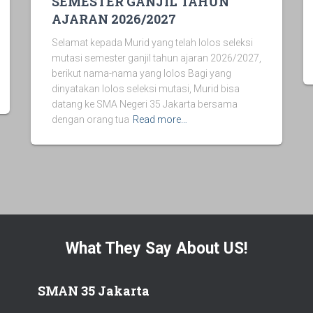
SEMESTER GANJIL TAHUN
AJARAN 2026/2027
Selamat kepada Murid yang telah lolos seleksi
mutasi semester ganjil tahun ajaran 2026/2027,
berikut nama-nama yang lolos Bagi yang
dinyatakan lolos seleksi mutasi, Murid bisa
datang ke SMA Negeri 35 Jakarta bersama
dengan orang tua
Read more…
What They Say About US!
SMAN 35 Jakarta