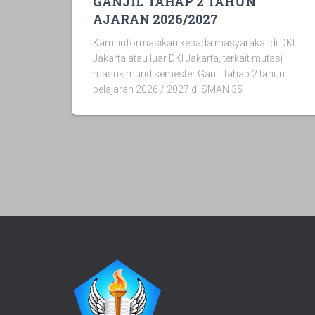
GANJIL TAHAP 2 TAHUN
AJARAN 2026/2027
Kami informasikan kepada masyarakat di DKI
Jakarta atau luar DKI Jakarta, terkait mutasi
masuk murid semester Ganjil tahap 2 tahun
pelajaran 2026 / 2027 di SMAN 35