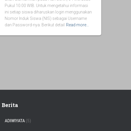
Pukul 10.00 WIB. Untuk mengetahui informasi
ini setiap siswa diharuskan login menggunakan
Nomor Induk Siswa (NIS) sebagai Username
dan Password-nya. Berikut detail
Read more…
Berita
ADIWIYATA
(5)