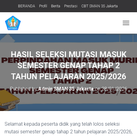
BERANDA
Profil
Berita
Prestasi
CBT SMAN 35 Jakarta
PERPUSTAKAAN
ADIWIYATA
TENTANG KAMI
Informasi Publik
T
O
G
G
L
HASIL SELEKSI MUTASI MASUK
E
N
SEMESTER GENAP TAHAP 2
A
V
TAHUN PELAJARAN 2025/2026
I
G
Published by
Admin SMAN 35 Jakarta
on
28/01/2026
A
T
I
O
N
Selamat kepada peserta didik yang telah lolos seleksi
mutasi semester genap tahap 2 tahun pelajaran 2025/2026,