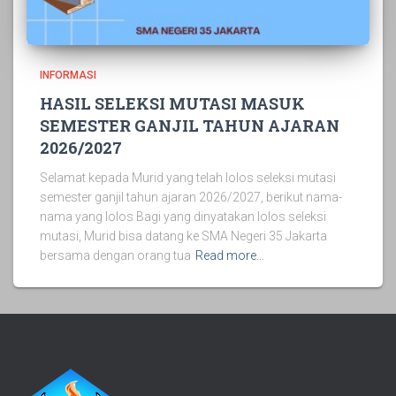
INFORMASI
HASIL SELEKSI MUTASI MASUK
SEMESTER GANJIL TAHUN AJARAN
2026/2027
Selamat kepada Murid yang telah lolos seleksi mutasi
semester ganjil tahun ajaran 2026/2027, berikut nama-
nama yang lolos Bagi yang dinyatakan lolos seleksi
mutasi, Murid bisa datang ke SMA Negeri 35 Jakarta
bersama dengan orang tua
Read more…