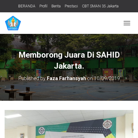
BERANDA
Profil
Berita
Prestasi
CBT SMAN 35 Jakarta
PERPUSTAKAAN
ADIWIYATA
TENTANG KAMI
Informasi Publik
T
O
G
G
L
Memborong Juara Di SAHID
E
N
Jakarta.
A
V
Published by
Faza Farhansyah
on
10/09/2019
I
G
A
T
I
O
N