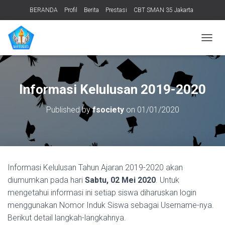
BERANDA
Profil
Berita
Prestasi
CBT SMAN 35 Jakarta
PERPUSTAKAAN
ADIWIYATA
TENTANG KAMI
Informasi Publik
T
O
G
G
L
Informasi Kelulusan 2019-2020
E
N
Published by
fsociety
on
01/01/2020
A
V
I
G
A
T
Informasi Kelulusan Tahun Ajaran 2019-2020 akan
I
O
diumumkan pada hari
Sabtu, 02 Mei 2020
. Untuk
N
mengetahui informasi ini setiap siswa diharuskan login
menggunakan Nomor Induk Siswa sebagai Username-nya.
Berikut detail langkah-langkahnya.