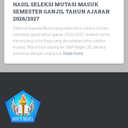
HASIL SELEKSI MUTASI MASUK
SEMESTER GANJIL TAHUN AJARAN
2026/2027
Selamat kepada Murid yang telah lolos seleksi mutasi
semester ganjil tahun ajaran 2026/2027, berikut nama-
nama yang lolos Bagi yang dinyatakan lolos seleksi
mutasi, Murid bisa datang ke SMA Negeri 35 Jakarta
bersama dengan orang tua
Read more…