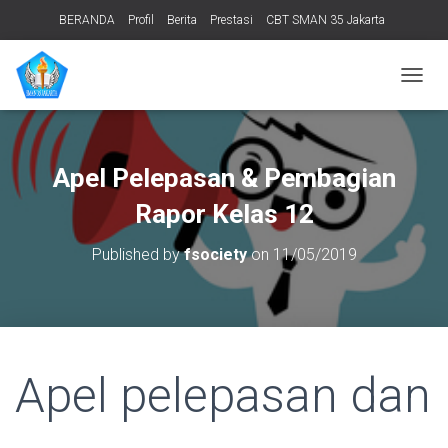
BERANDA
Profil
Berita
Prestasi
CBT SMAN 35 Jakarta
PERPUSTAKAAN
ADIWIYATA
TENTANG KAMI
Informasi Publik
T
O
G
G
L
Apel Pelepasan & Pembagian
E
N
Rapor Kelas 12
A
V
Published by
fsociety
on
11/05/2019
I
G
A
T
I
O
Apel pelepasan dan
N