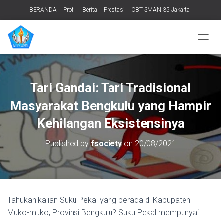
BERANDA
Profil
Berita
Prestasi
CBT SMAN 35 Jakarta
PERPUSTAKAAN
ADIWIYATA
TENTANG KAMI
Informasi Publik
T
O
G
G
L
Tari Gandai: Tari Tradisional
E
N
Masyarakat Bengkulu yang Hampir
A
V
Kehilangan Eksistensinya
I
G
Published by
fsociety
on
20/08/2021
A
T
I
O
N
Tahukah kalian Suku Pekal yang berada di Kabupaten
Muko-muko, Provinsi Bengkulu? Suku Pekal mempunyai