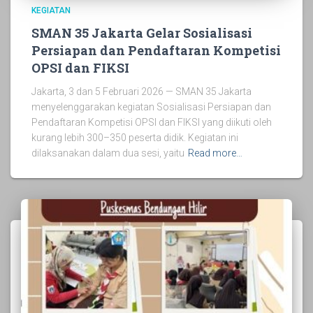
KEGIATAN
SMAN 35 Jakarta Gelar Sosialisasi
Persiapan dan Pendaftaran Kompetisi
OPSI dan FIKSI
Jakarta, 3 dan 5 Februari 2026 — SMAN 35 Jakarta
menyelenggarakan kegiatan Sosialisasi Persiapan dan
Pendaftaran Kompetisi OPSI dan FIKSI yang diikuti oleh
kurang lebih 300–350 peserta didik. Kegiatan ini
dilaksanakan dalam dua sesi, yaitu
Read more…